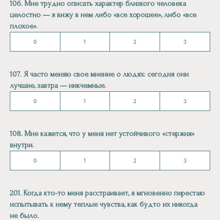
106. Мне трудно описать характер близкого человека
целостно — я вижу в нем либо «все хорошее», либо «все
плохое».
0
1
2
3
107. Я часто меняю свое мнение о людях: сегодня они
лучшие, завтра — никчемные.
0
1
2
3
108. Мне кажется, что у меня нет устойчивого «стержня»
внутри.
0
1
2
3
201. Когда кто-то меня расстраивает, я мгновенно перестаю
испытывать к нему теплые чувства, как будто их никогда
не было.