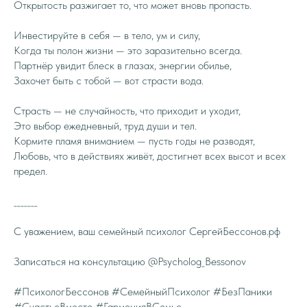
Открытость разжигает то, что может вновь пропасть.
Инвестируйте в себя — в тело, ум и силу,
Когда ты полон жизни — это заразительно всегда.
Партнёр увидит блеск в глазах, энергии обилье,
Захочет быть с тобой — вот страсти вода.
Страсть — не случайность, что приходит и уходит,
Это выбор ежедневный, труд души и тел.
Кормите пламя вниманием — пусть годы не разводят,
Любовь, что в действиях живёт, достигнет всех высот и всех
предел.
_______
С уважением, ваш семейный психолог СергейБессонов.рф
Записаться на консультацию @Psycholog_Bessonov
#ПсихологБессонов #СемейныйПсихолог #БезПаники
#СчастьеВместе #ГармонияВСемье