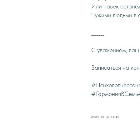
Или навек останем
Чужими людьми в 
_______
С уважением, ваш
Записаться на ко
#ПсихологБессон
#ГармонияВСемь
2026-01-12 23:46