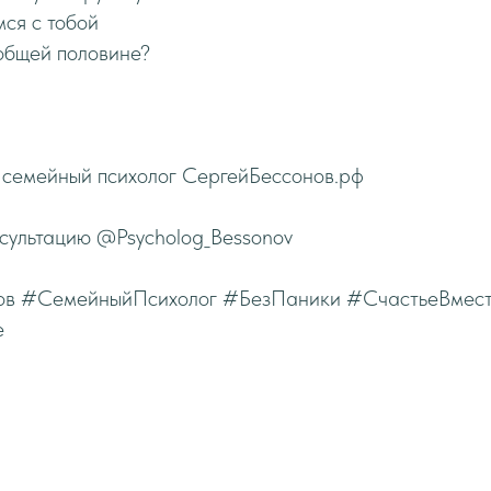
ся с тобой
общей половине?
 семейный психолог СергейБессонов.рф
нсультацию @Psycholog_Bessonov
ов #СемейныйПсихолог #БезПаники #СчастьеВмес
е