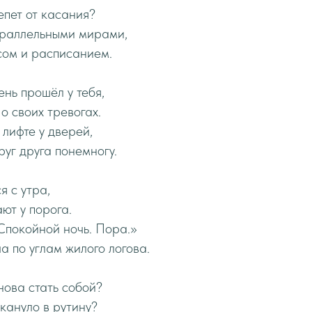
епет от касания?
раллельными мирами,
сом и расписанием.
ень прошёл у тебя,
о своих тревогах.
 лифте у дверей,
руг друга понемногу.
я с утра,
ют у порога.
Спокойной ночь. Пора.»
а по углам жилого логова.
нова стать собой?
 кануло в рутину?