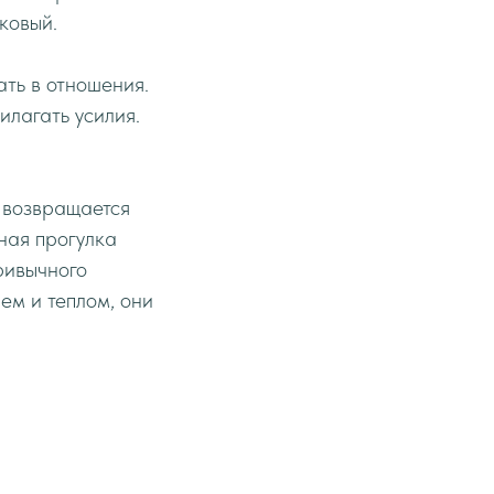
ковый.
ть в отношения.
илагать усилия.
ь возвращается
ная прогулка
ривычного
ем и теплом, они