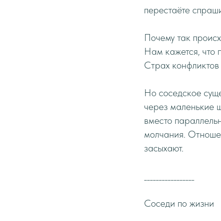
перестаёте спраши
Почему так происх
Нам кажется, что 
Страх конфликтов 
Но соседское суще
через маленькие ш
вместо параллельн
молчания. Отношен
засыхают.
_________________
Соседи по жизни