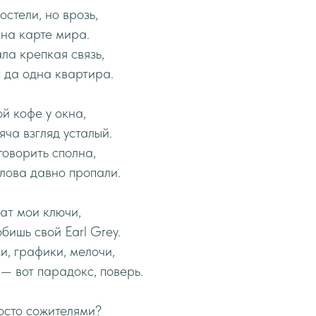
остели, но врозь,
на карте мира.
ала крепкая связь,
 да одна квартира.
ой кофе у окна,
яча взгляд усталый.
говорить сполна,
лова давно пропали.
жат мои ключи,
бишь свой Earl Grey.
, графики, мелочи,
— вот парадокс, поверь.
осто сожителями?