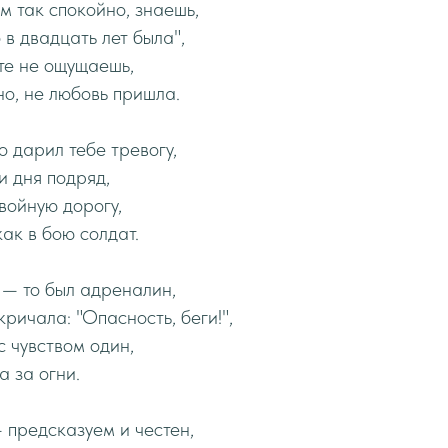
м так спокойно, знаешь,
 в двадцать лет была",
те не ощущаешь,
о, не любовь пришла.
о дарил тебе тревогу,
и дня подряд,
войную дорогу,
как в бою солдат.
 — то был адреналин,
ричала: "Опасность, беги!",
с чувством один,
 за огни.
 предсказуем и честен,