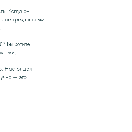
ть. Когда он
, а не трехдневным
.
й? Вы хотите
аковки.
о. Настоящая
кучно — это