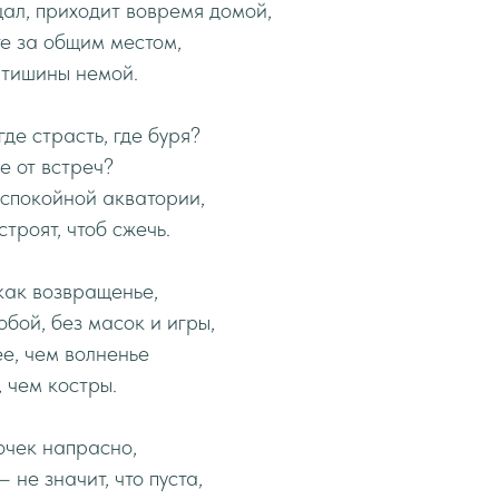
щал, приходит вовремя домой,
е за общим местом,
и тишины немой.
де страсть, где буря?
е от встреч?
 спокойной акватории,
строят, чтоб сжечь.
как возвращенье,
обой, без масок и игры,
е, чем волненье
, чем костры.
очек напрасно,
не значит, что пуста,