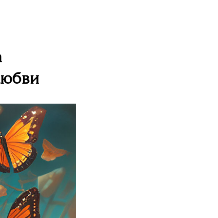
а
любви