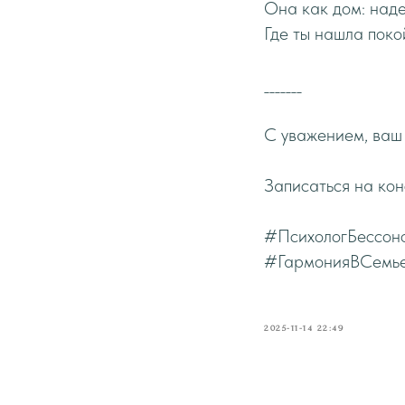
Она как дом: над
Где ты нашла покой
_______
С уважением, ваш
Записаться на ко
#ПсихологБессон
#ГармонияВСемь
2025-11-14 22:49