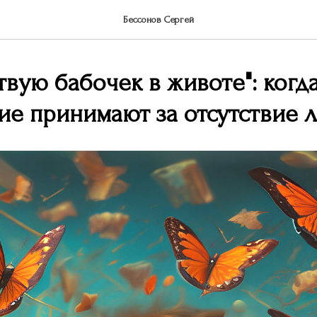
Бессонов Сергей
твую бабочек в животе": когд
ие принимают за отсутствие 