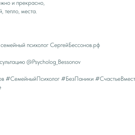
ежно и прекрасно,
, тепло, места.
 семейный психолог СергейБессонов.рф
нсультацию @Psycholog_Bessonov
ов #СемейныйПсихолог #БезПаники #СчастьеВмес
е