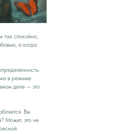
м так спокойно,
юбовью, а когда
определенность.
ема в режиме
самом деле — это
абляется. Вы
а? Может, это не
ресной.