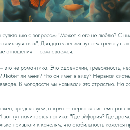
сультацию с вопросом: "Может, я его не люблю? С ни
 своих чувствах". Двадцать лет мы путаем тревогу с л
ые отношения — сомневаемся.
— это не романтика. Это адреналин, тревожность, не
ь? Любит ли меня? Что он имел в виду? Нервная сист
а взводе. В молодости мы называли это страстью. На 
ежен, предсказуем, открыт — нервная система рассл
И вот тут начинается паника: "Где эйфория? Где драм
лько привыкли к качелям, что стабильность кажется п