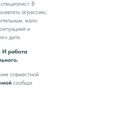
 специалист. В
роявлять агрессию,
нительным, мало
 ситуацией и
л» дитя.
. И работа
льного.
ение совместной
емой
сообща.