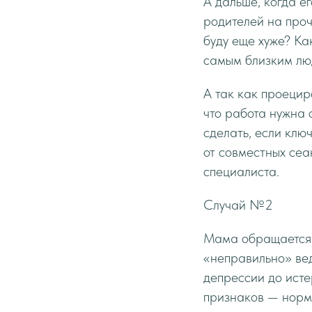
А дальше, когда е
родителей на проч
буду еще хуже? Ка
самым близким лю
А так как проецир
что работа нужна 
сделать, если клю
от совместных сеа
специалиста.
Случай №2
Мама обращается с
«неправильно» вед
депрессии до исте
признаков — норма