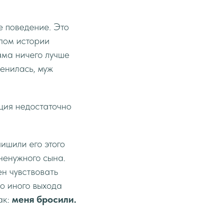
е поведение. Это
лом истории
ама ничего лучше
менилась, муж
ция недостаточно
ишили его этого
ненужного сына.
ен чувствовать
ло иного выхода
ак:
меня бросили.