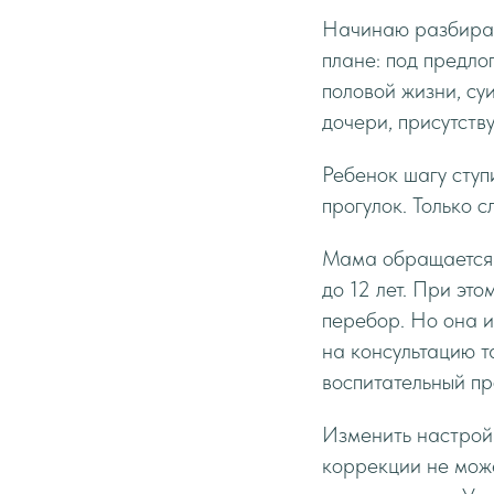
Начинаю разбирать
плане: под предло
половой жизни, су
дочери, присутству
Ребенок шагу ступ
прогулок. Только 
Мама обращается к
до 12 лет. При это
перебор. Но она и
на консультацию т
воспитательный про
Изменить настрой 
коррекции не може