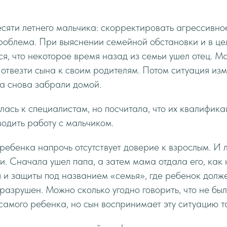
сяти летнего мальчика: скорректировать агрессивно
роблема. При выяснении семейной обстановки и в це
ся, что некоторое время назад из семьи ушел отец. М
 отвезти сына к своим родителям. Потом ситуация из
а снова забрали домой.
сь к специалистам, но посчитала, что их квалифика
водить работу с мальчиком.
 ребенка напрочь отсутствует доверие к взрослым. И л
и. Сначала ушел папа, а затем мама отдала его, как 
я и защиты под названием «семья», где ребенок долж
 разрушен. Можно сколько угодно говорить, что не бы
 самого ребенка, но сын воспринимает эту ситуацию т