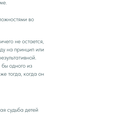
ме.
сложностями во
ичего не остается,
иду на принцип или
результативной.
 бы одного из
е тогда, когда он
ая судьба детей