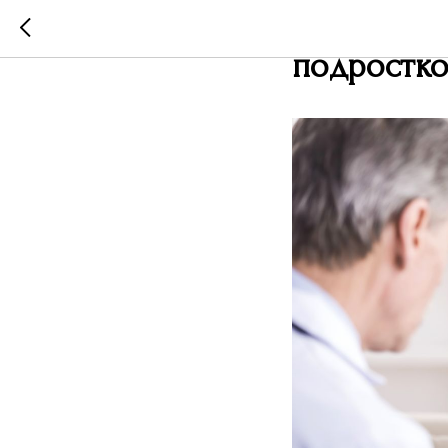
Роль роди
подростк