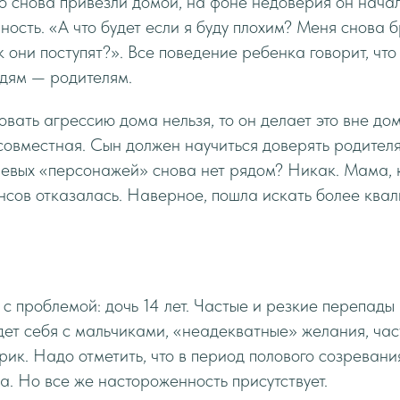
го снова привезли домой, на фоне недоверия он нача
ность. «А что будет если я буду плохим? Меня снова б
к они поступят?». Все поведение ребенка говорит, что
дям — родителям.
овать агрессию дома нельзя, то он делает это вне до
совместная. Сын должен научиться доверять родителя
чевых «персонажей» снова нет рядом? Никак. Мама, 
нсов отказалась. Наверное, пошла искать более ква
 проблемой: дочь 14 лет. Частые и резкие перепады
ет себя с мальчиками, «неадекватные» желания, час
рик. Надо отметить, что в период полового созревания
. Но все же настороженность присутствует.