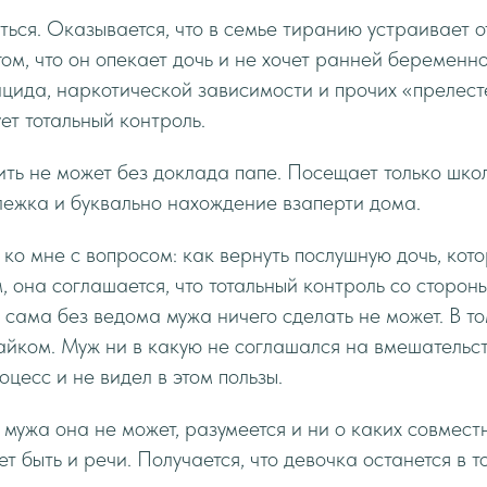
ся. Оказывается, что в семье тиранию устраивает от
гом, что он опекает дочь и не хочет ранней беременно
ицида, наркотической зависимости и прочих «преле
ет тотальный контроль.
ить не может без доклада папе. Посещает только школ
слежка и буквально нахождение взаперти дома.
о мне с вопросом: как вернуть послушную дочь, кот
м, она соглашается, что тотальный контроль со сторон
 сама без ведома мужа ничего сделать не может. В т
айком. Муж ни в какую не соглашался на вмешательс
цесс и не видел в этом пользы.
мужа она не может, разумеется и ни о каких совмест
т быть и речи. Получается, что девочка останется в 