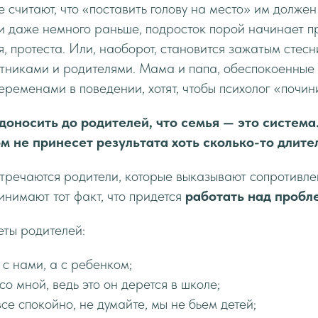
е считают, что «поставить голову на место» им должен
и даже немного раньше, подросток порой начинает п
, протеста. Или, наоборот, становится зажатым стес
тниками и родителями. Мама и папа, обеспокоенные
ременами в поведении, хотят, чтобы психолог «почини
доносить до родителей, что семья — это система
м не принесет результата хоть сколько-то длите
стречаются родители, которые выказывают сопротивл
инимают тот факт, что придется
работать над пробл
еты родителей:
с нами, а с ребенком;
со мной, ведь это он дерется в школе;
се спокойно, не думайте, мы не бьем детей;