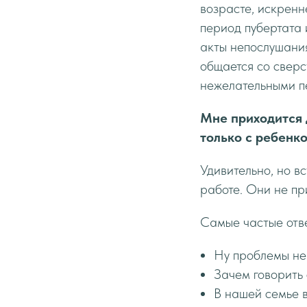
возрасте, искренн
период пубертата 
акты непослушания
общается со сверс
нежелательными пе
Мне приходится 
только с ребенко
Удивительно, но в
работе. Они не пр
Самые частые отв
Ну проблемы не 
Зачем говорить 
В нашей семье в