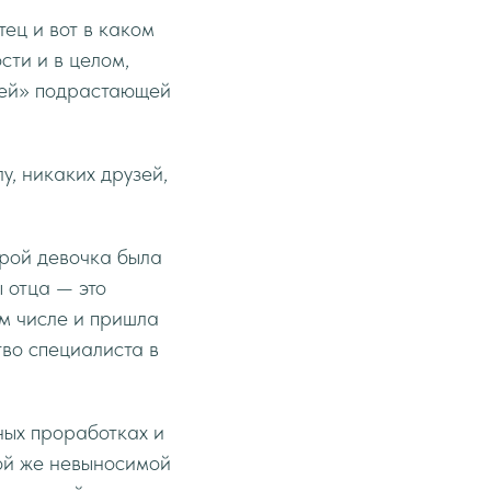
ец и вот в каком
сти и в целом,
стей» подрастающей
у, никаких друзей,
орой девочка была
ы отца — это
ом числе и пришла
тво специалиста в
ных проработках и
той же невыносимой