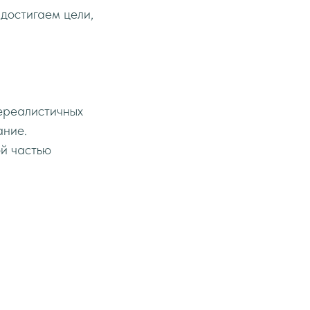
 достигаем цели,
нереалистичных
ание.
ой частью