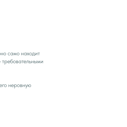
оно само находит
е требовательными
 его неровную