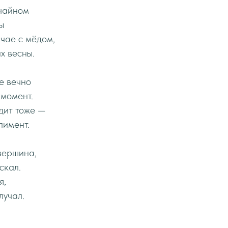
учайном
ы
 чае с мёдом,
х весны.
не вечно
 момент.
дит тоже —
лимент.
вершина,
скал.
я,
лучал.