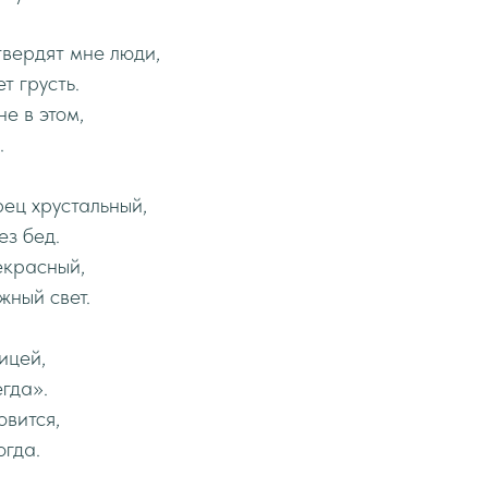
твердят мне люди,
т грусть.
не в этом,
.
ец хрустальный,
ез бед.
екрасный,
жный свет.
ицей,
егда».
овится,
огда.