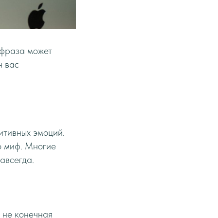
а фраза может
н вас
зитивных эмоций.
о миф. Многие
авсегда.
 не конечная