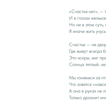
«Счастья нет», — 
И в глазах мелькае
Но не в этом суть, 
Я иначе жить учусь
Счастье — не двор
Где живут всегда б
Это искры, миг пр
Солнца теплый, не
Мы гоняемся за пт
Что зовется «навс
А она в руках не л
Только дразнит ин