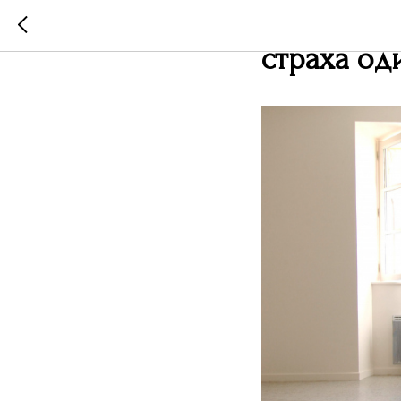
Как понят
страха од