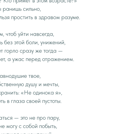
? Кто примет в этом возрасте?»
ы ранишь сильно,
льзя простить в здравом разуме.
, чтоб уйти навсегда,
 без этой боли, унижений,
 горло сразу же тогда —
нет, а ужас перед отражением.
равнодушие твое,
ственную душу и мечты,
хранить: «Не одинока я»,
ь в глаза своей пустоты.
аться — это не про пару,
не могу с собой побыть,