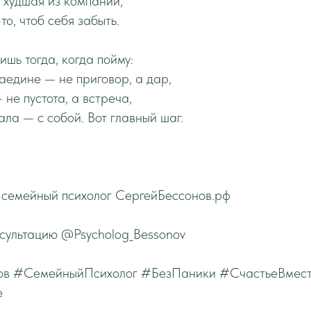
 худшая из компаний,
то, чтоб себя забыть.
ишь тогда, когда пойму:
наедине — не приговор, а дар,
не пустота, а встреча,
гала — с собой. Вот главный шаг.
 семейный психолог СергейБессонов.рф
нсультацию @Psycholog_Bessonov
ов #СемейныйПсихолог #БезПаники #СчастьеВмес
е