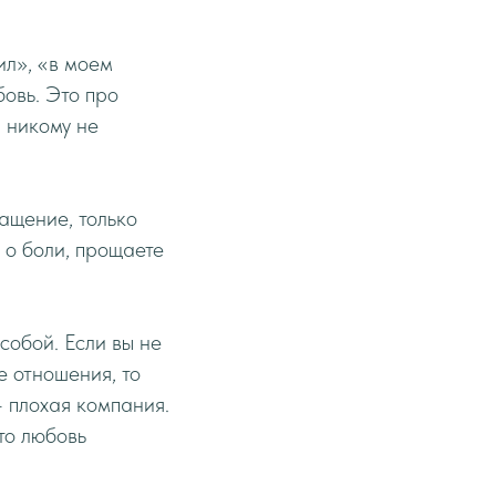
ил», «в моем
бовь. Это про
я никому не
ащение, только
 о боли, прощаете
собой. Если вы не
е отношения, то
— плохая компания.
то любовь