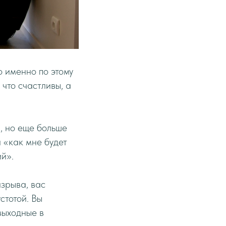
о именно по этому
что счастливы, а
, но еще больше
а «как мне будет
ий».
азрыва, вас
стотой. Вы
 выходные в