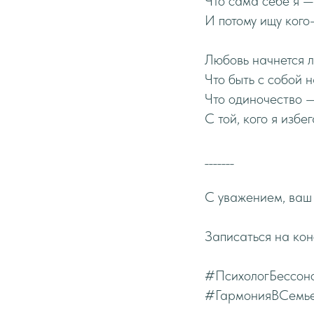
Что сама себе я —
И потому ищу кого-
Любовь начнется л
Что быть с собой 
Что одиночество — 
С той, кого я избе
_______
С уважением, ваш
Записаться на ко
#ПсихологБессон
#ГармонияВСемь