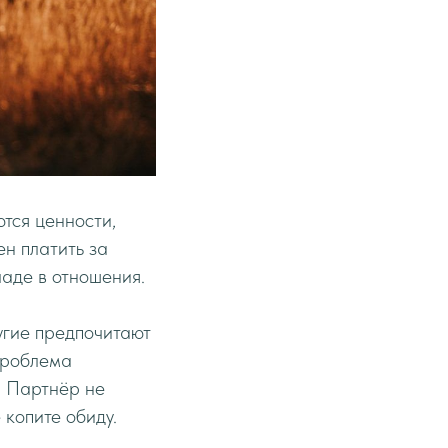
ются ценности,
ен платить за
ладе в отношения.
угие предпочитают
Проблема
. Партнёр не
 копите обиду.