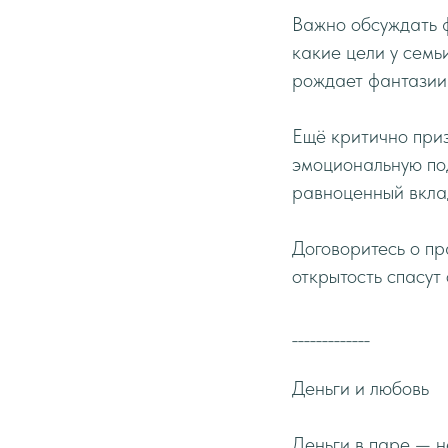
Важно обсуждать ф
какие цели у семьи
рождает фантазии:
Ещё критично приз
эмоциональную под
равноценный вклад
Договоритесь о пр
открытость спасут
_____________
Деньги и любовь
Деньги в паре — н