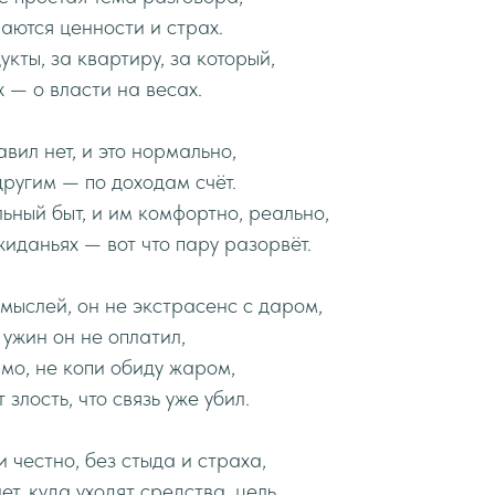
аются ценности и страх.
укты, за квартиру, за который,
х — о власти на весах.
вил нет, и это нормально,
другим — по доходам счёт.
ьный быт, и им комфортно, реально,
иданьях — вот что пару разорвёт.
мыслей, он не экстрасенс с даром,
о ужин он не оплатил,
мо, не копи обиду жаром,
злость, что связь уже убил.
 честно, без стыда и страха,
ет, куда уходят средства, цель.