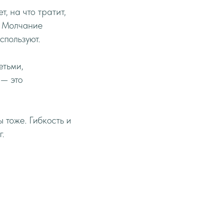
, на что тратит,
т. Молчание
спользуют.
етьми,
 — это
 тоже. Гибкость и
г.