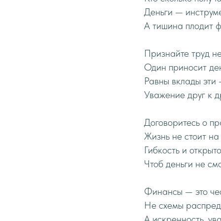
Деньги — инструмен
А тишина плодит ф
Признайте труд не
Один приносит ден
Равны вклады эти 
Уважение друг к д
Договоритесь о пр
Жизнь не стоит на 
Гибкость и открыто
Чтоб деньги не см
Финансы — это чес
Не схемы распреде
А искренность, ув