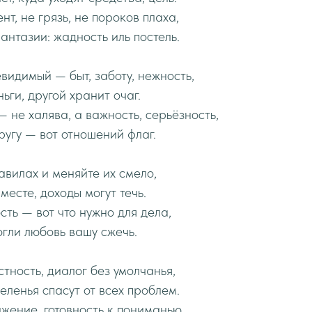
т, не грязь, не пороков плаха,
антазии: жадность иль постель.
видимый — быт, заботу, нежность,
ьги, другой хранит очаг.
— не халява, а важность, серьёзность,
ругу — вот отношений флаг.
авилах и меняйте их смело,
месте, доходы могут течь.
сть — вот что нужно для дела,
огли любовь вашу сжечь.
тность, диалог без умолчанья,
ленья спасут от всех проблем.
ажение, готовность к пониманью,