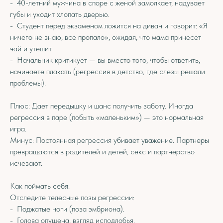
- 40-летний мужчина в споре с женой замолкает, надувает
губы и уходит хлопать дверью.
- Студент перед экзаменом ложится на диван и говорит: «Я
ничего не знаю, все пропало», ожидая, что мама принесет
чай и утешит.
- Начальник критикует — вы вместо того, чтобы ответить,
начинаете плакать (регрессия в детство, где слезы решали
проблемы).
Плюс: Дает передышку и шанс получить заботу. Иногда
регрессия в паре (побыть «маленьким») — это нормальная
игра.
Минус: Постоянная регрессия убивает уважение. Партнеры
превращаются в родителей и детей, секс и партнерство
исчезают.
Как поймать себя:
Отследите телесные позы регрессии:
- Поджатые ноги (поза эмбриона).
- Голова опущена, взгляд исподлобья.