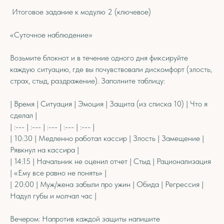
Итоговое задание к модулю 2 (ключевое)
«Суточное наблюдение»
Возьмите блокнот и в течение одного дня фиксируйте
каждую ситуацию, где вы почувствовали дискомфорт (злость,
страх, стыд, раздражение). Заполните таблицу:
| Время | Ситуация | Эмоция | Защита (из списка 10) | Что я
сделал |
| :--- | :--- | :--- | :--- | :--- |
| 10:30 | Медленно работал кассир | Злость | Замещение |
Рявкнул на кассира |
| 14:15 | Начальник не оценил отчет | Стыд | Рационализация
| «Ему все равно не понять» |
| 20:00 | Муж/жена забыли про ужин | Обида | Регрессия |
Надул губы и молчал час |
Вечером: Напротив каждой защиты напишите