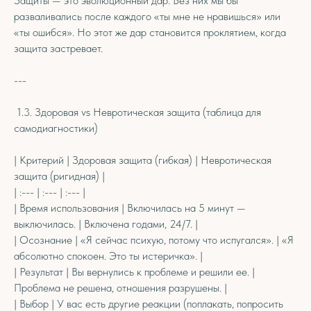
Защиты — это эволюционный дар. Без них мы бы
разваливались после каждого «ты мне не нравишься» или
«ты ошибся». Но этот же дар становится проклятием, когда
защита застревает.
---
1.3. Здоровая vs Невротическая защита (таблица для
самодиагностики)
| Критерий | Здоровая защита (гибкая) | Невротическая
защита (ригидная) |
| :--- | :--- | :--- |
| Время использования | Включилась на 5 минут —
выключилась. | Включена годами, 24/7. |
| Осознание | «Я сейчас психую, потому что испугался». | «Я
абсолютно спокоен. Это ты истеричка». |
| Результат | Вы вернулись к проблеме и решили ее. |
Проблема не решена, отношения разрушены. |
| Выбор | У вас есть другие реакции (поплакать, попросить