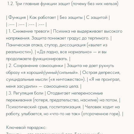
1.2. Три главные функции защит (почему без них нельзя)
| Функция | Как работает | Без защиты | С защитой |
| :--- | :--- | :--- | :--- |
| 1. Снижение тревоги | Психика не выдерживает высокого
напряжения. Защита понижает градус до терпимого. |
Паническая атака, ступор, диссоциация («вылет из
реальности»). | «Да ладно, все нормально» — и вы
продолжаете функционировать. |
| 2. Сохранение самооценки | Защита не дает рухнуть
образу «я хороший/умный/сильный». | Острая депрессия,
суицидальные мысли («я ничтожество»). | «Я не проиграл,
меня засудили» — самооценка цела. |
| 3. Регуляция боли | Отодвигает непереносимые
переживания (потеря, предательство, насилие) на потом. |
Психотический срыв, госпитализация. | Человек ходит на
работу, улыбается, но «что-то не так» (отсроченное горе). |
Ключевой парадокс: